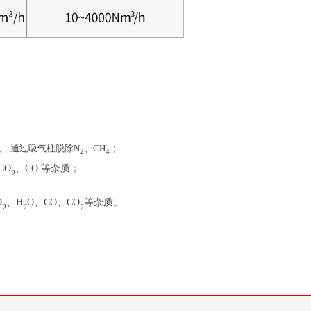
质，通过吸气柱脱除N
、CH
；
2
4
CO
、CO 等杂质；
2
O
、H
O、CO、CO
等杂质。
2
2
2