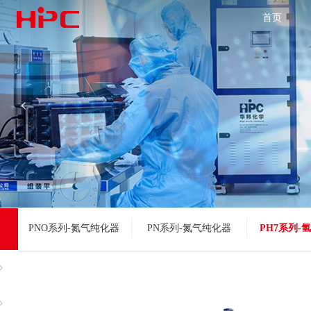
首页
넳
PNO系列-氮气纯化器
PN系列-氮气纯化器
PH7系列-
ꁕ
ꁕ