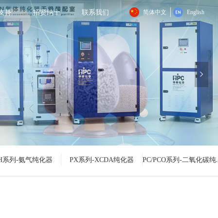
支持
招贤纳士
联系我们
简体中文
English
넲
PC/PCO系列
NH系列-氨气纯化器
PX系列-XCDA纯化器